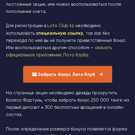
постоянные акции, ими можно воспользоваться после
пополнения счета.
Для регистрации в
Loto Club kz
необходимо
специальную ссылку
использовать
, так как без
перехода по ней вы не получите приветственный бонус.
Или воспользоваться другим способом —
скачать
официальное приложение Лото Клуба
.
🎰 Забрать бонус Лото Клуб
На странице акции необходимо дважды прокрутить
Колесо Фортуны, чтобы забрать бонус 250 000 тенге на
первый депозит и 300 бесплатных вращений в онлайн-
слотах.
После определения размера бонуса появляется форма