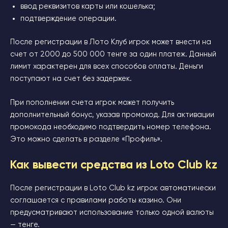
ввод реквизитов карты или кошелька;
подтверждение операции.
После регистрации в Лото Клуб игрок может внести на
счет от 2000 до 500 000 тенге за один платеж. Данный
лимит характерен для всех способов оплаты. Деньги
поступают на счет без задержек.
При пополнении счета игрок может получить
дополнительный бонус, указав промокод. Для активации
промокода необходимо подтвердить номер телефона.
Это можно сделать в разделе «Профиль».
Как вывести средства из Loto Club kz
После регистрации в Loto Club kz игрок автоматически
соглашается с правилами работы казино. Они
предусматривают использование только одной валюты
— тенге.